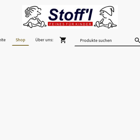
eite
Shop
Über uns: