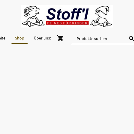
eite
Shop
Über uns: