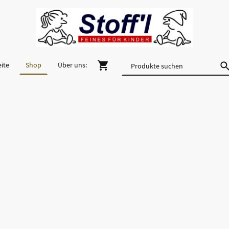
eite
Shop
Über uns: