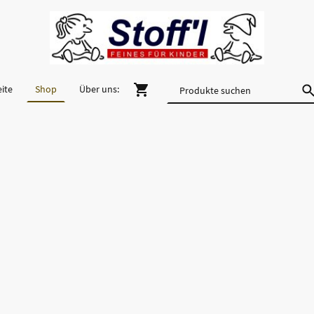
eite
Shop
Über uns: